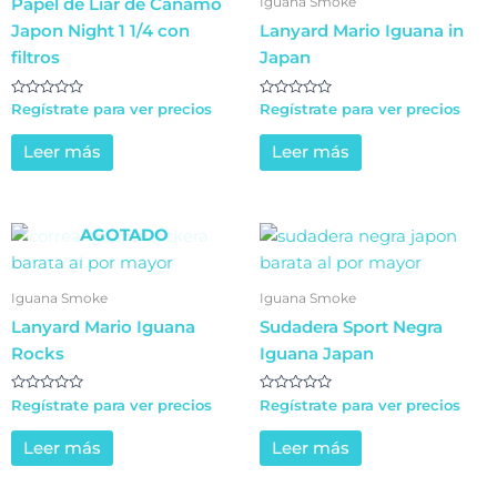
Iguana Smoke
Papel de Liar de Cáñamo
Japon Night 1 1/4 con
Lanyard Mario Iguana in
filtros
Japan
Valorado
Valorado
Regístrate para ver precios
Regístrate para ver precios
en
en
0
0
de
de
Leer más
Leer más
5
5
AGOTADO
Iguana Smoke
Iguana Smoke
Lanyard Mario Iguana
Sudadera Sport Negra
Rocks
Iguana Japan
Valorado
Valorado
Regístrate para ver precios
Regístrate para ver precios
en
en
0
0
de
de
Leer más
Leer más
5
5