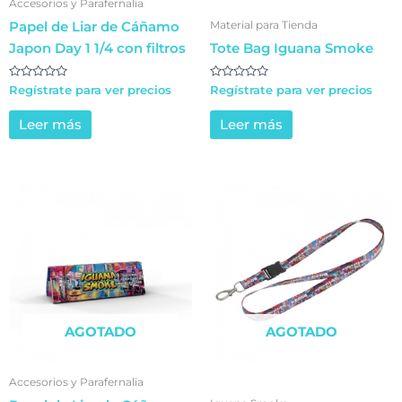
Accesorios y Parafernalia
Material para Tienda
Papel de Liar de Cáñamo
Japon Day 1 1/4 con filtros
Tote Bag Iguana Smoke
Valorado
Valorado
Regístrate para ver precios
Regístrate para ver precios
en
en
0
0
de
de
Leer más
Leer más
5
5
AGOTADO
AGOTADO
Accesorios y Parafernalia