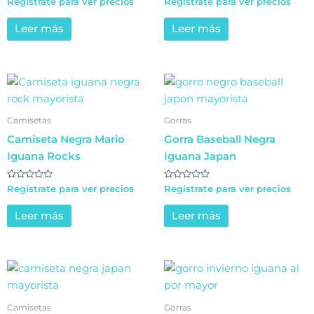
Regístrate para ver precios
Regístrate para ver precios
en
en
0
0
de
de
Leer más
Leer más
5
5
Camisetas
Gorras
Camiseta Negra Mario
Gorra Baseball Negra
Iguana Rocks
Iguana Japan
Valorado
Valorado
Regístrate para ver precios
Regístrate para ver precios
en
en
0
0
de
de
Leer más
Leer más
5
5
Camisetas
Gorras