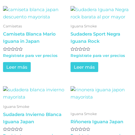
Camisetas
Iguana Smoke
Camiseta Blanca Mario
Sudadera Sport Negra
Iguana in Japan
Iguana Rock
Valorado
Valorado
Regístrate para ver precios
Regístrate para ver precios
en
en
0
0
de
de
Leer más
Leer más
5
5
Iguana Smoke
Iguana Smoke
Sudadera Invierno Blanca
Iguana Japan
Riñonera Iguana Japan
Valorado
Valorado