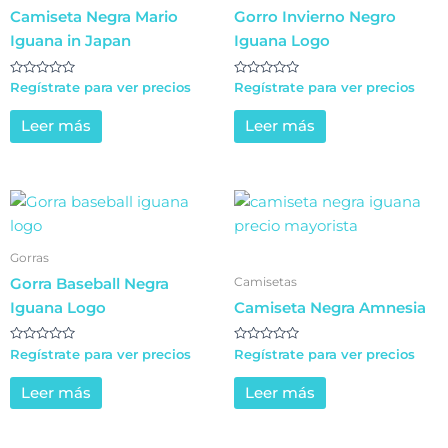
Camiseta Negra Mario
Gorro Invierno Negro
Iguana in Japan
Iguana Logo
Valorado
Valorado
Regístrate para ver precios
Regístrate para ver precios
en
en
0
0
de
de
Leer más
Leer más
5
5
Gorras
Camisetas
Gorra Baseball Negra
Iguana Logo
Camiseta Negra Amnesia
Valorado
Valorado
Regístrate para ver precios
Regístrate para ver precios
en
en
0
0
de
de
Leer más
Leer más
5
5