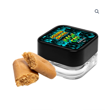
Piatella
Hash
CBD
40%
cantidad