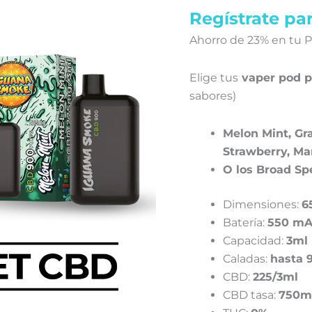
Regístrate par
Ahorro de 23% en tu 
Elige tus
vaper pod p
sabores)
Melon Mint,
Gr
Strawberry,
Ma
O los Broad Sp
Dimensiones:
6
Batería:
550 m
Capacidad:
3ml
Caladas:
hasta 
CBD:
225/3ml
CBD tasa:
750m