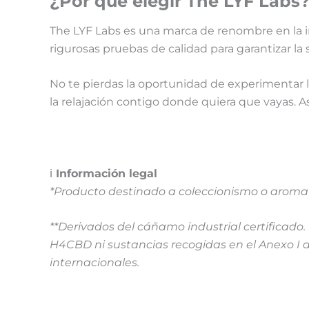
¿Por qué elegir The LYF Labs
The LYF Labs es una marca de renombre en la in
rigurosas pruebas de calidad para garantizar la s
No te pierdas la oportunidad de experimentar 
la relajación contigo donde quiera que vayas. A
ℹ️
Información legal
*Producto destinado a coleccionismo o aromate
**Derivados del cáñamo industrial certificad
H4CBD ni sustancias recogidas en el Anexo I d
internacionales.