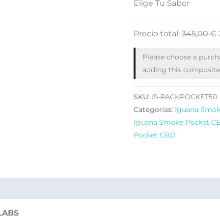
Elige Tu Sabor
Precio total:
345,00
€
Please choose a purc
adding this composite 
SKU:
IS-PACKPOCKET50
Categorías:
Iguana Smo
Iguana Smoke Pocket CB
Pocket CBD
 LABS