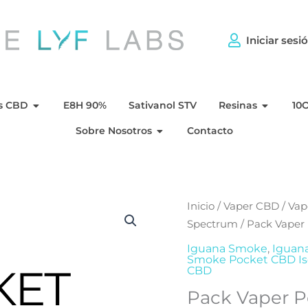
Iniciar sesi
per CBD
Aperto Flores CBD
Aperto 
s CBD
E8H 90%
Sativanol STV
Resinas
10
Aperto Sobre Nosotros
Sobre Nosotros
Contacto
Inicio
/
Vaper CBD
/
Vap
Spectrum
/ Pack Vaper
Iguana Smoke
,
Iguan
Smoke Pocket CBD Is
CBD
Pack Vaper P