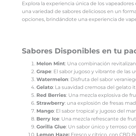
Explora la experiencia única de los vapeadore
una variedad de sabores deliciosos en un forma
opciones, brindándote una experiencia de vape
Sabores Disponibles en tu pa
Melon Mint
: Una combinación revitaliza
Grape
: El sabor jugoso y vibrante de las
Watermelon
: Disfruta del sabor veranieg
Gelato
: La suavidad cremosa del gelato it
Red Berries
: Una mezcla explosiva de fr
Strawberry
: una explosión de fresas mad
Mango
: El sabor tropical y jugoso del m
Berry Ice
: Una mezcla refrescante de fru
Gorilla Glue
: Un sabor único y terroso co
Lemon Haze:
Fresco y cítrico, con CBD 