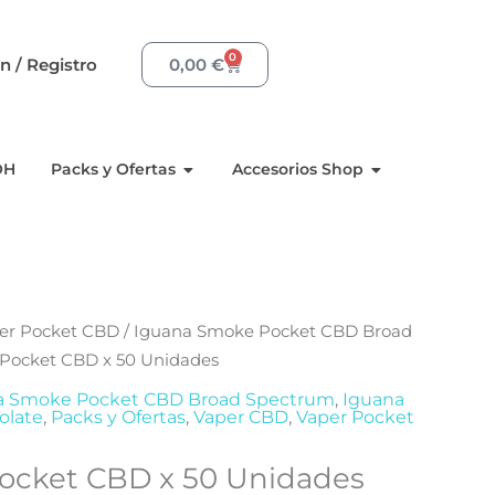
0
Carrito
ón / Registro
0,00
€
Resinas
Aperto Packs y Ofertas
Aperto Acceso
OH
Packs y Ofertas
Accesorios Shop
er Pocket CBD
/
Iguana Smoke Pocket CBD Broad
 Pocket CBD x 50 Unidades
a Smoke Pocket CBD Broad Spectrum
,
Iguana
olate
,
Packs y Ofertas
,
Vaper CBD
,
Vaper Pocket
ocket CBD x 50 Unidades