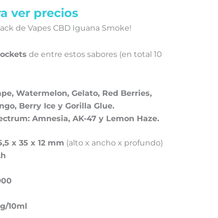
a ver precios
Pack de Vapes CBD Iguana Smoke!
ockets
de entre estos sabores (en total 10
ape,
Watermelon,
Gelato,
Red Berries,
ngo,
Berry Ice y
Gorilla Glue.
ectrum: Amnesia, AK-47 y Lemon Haze.
5,5 x 35 x 12 mm
(alto x ancho x profundo)
Ah
900
g/10ml