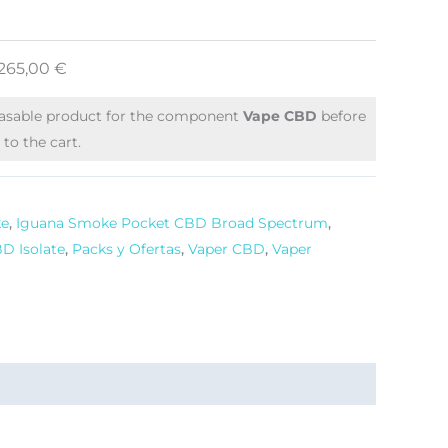
265,00
€
hasable product for the component
Vape CBD
before
to the cart.
ke
,
Iguana Smoke Pocket CBD Broad Spectrum
,
D Isolate
,
Packs y Ofertas
,
Vaper CBD
,
Vaper