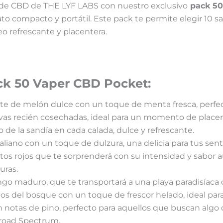
s de CBD de THE LYF LABS con nuestro exclusivo
pack 50
to compacto y portátil. Este pack te permite elegir 10 s
o refrescante y placentera.
ck 50 Vaper CBD Pocket:
nte de melón dulce con un toque de menta fresca, perfec
 uvas recién cosechadas, ideal para un momento de placer 
o de la sandía en cada calada, dulce y refrescante.
aliano con un toque de dulzura, una delicia para tus sent
utos rojos que te sorprenderá con su intensidad y sabor a
uras.
ango maduro, que te transportará a una playa paradisíaca 
tos del bosque con un toque de frescor helado, ideal pa
n notas de pino, perfecto para aquellos que buscan algo d
Broad Spectrum.