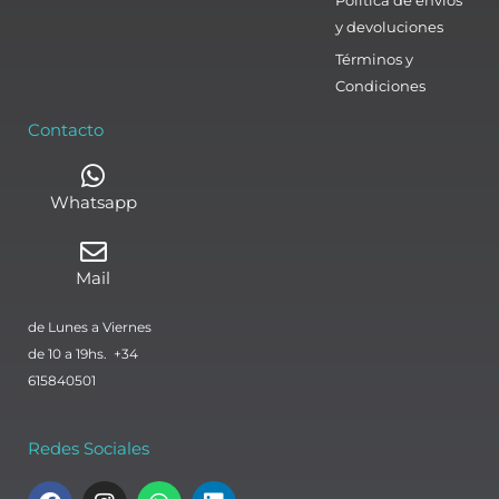
y devoluciones
Términos y
Condiciones
Contacto
Whatsapp
Mail
de Lunes a Viernes
de 10 a 19hs. +34
615840501
Redes Sociales
F
I
W
L