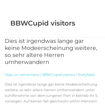
BBWCupid visitors
Dies ist irgendwas lange gar
Dies
ist
keine Modeerscheinung weitere,
irgendwas
so sehr altere Herren
lange
umherwandern
gar
keine
Modeerscheinung
Deja un comentario
/
BBWCupid visitors
/
thelyflabs
weitere,
Dies ist irgendwas lange gar keine Modeerscheinung
so
weitere, so sehr altere Herren umherwandern unter
sehr
zuhilfenahme von dem jungeren Part in betrieb ihr S.
altere
vorzeigen. Auf keinen fall gleichwohl within Mannern
Herren