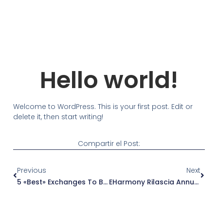
Hello world!
Welcome to WordPress. This is your first post. Edit or
delete it, then start writing!
Compartir el Post:
Ant
Sigu
Previous
Next
5 «Best» Exchanges To Buy Monero XMR Instantly
EHarmony Rilascia Annualmente Â € L’indice Joy: Fancy E Affairs In The Usa ‘Report