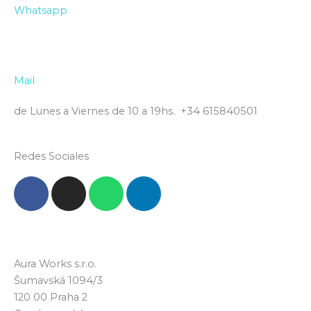
Whatsapp
Mail
de Lunes a Viernes de 10 a 19hs. +34 615840501
Redes Sociales
F
I
W
L
a
n
h
i
c
s
a
n
e
t
t
k
b
a
s
e
Aura Works s.r.o.
o
g
a
d
Šumavská 1094/3
o
r
p
i
120 00 Praha 2
k
a
p
n