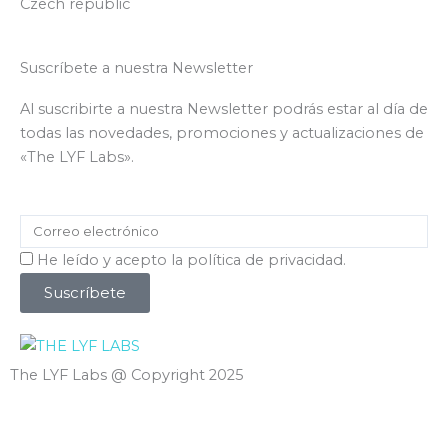
Czech republic
m
Suscríbete a nuestra Newsletter
Al suscribirte a nuestra Newsletter podrás estar al día de
todas las novedades, promociones y actualizaciones de
«The LYF Labs».
Correo
electrónico
Aceptación
He leído y acepto la política de privacidad.
Suscríbete
The LYF Labs @ Copyright 2025
Carro de la compra
0
Aún no agregaste productos.