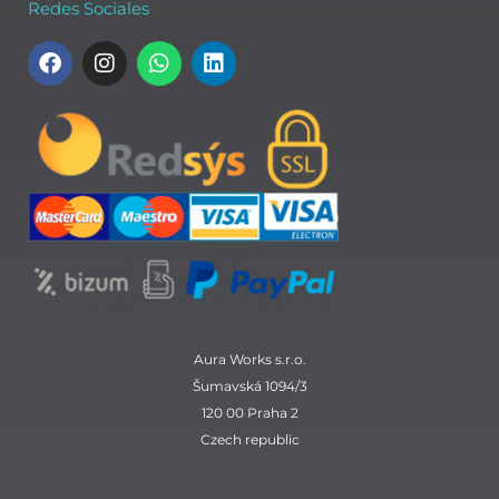
Redes Sociales
F
I
W
L
a
n
h
i
c
s
a
n
e
t
t
k
b
a
s
e
o
g
a
d
o
r
p
i
k
a
p
n
m
Aura Works s.r.o.
Šumavská 1094/3
120 00 Praha 2
Czech republic