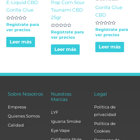
E-Liquid CBD
Pop Corn Sour
Gorilla Glue
Gorilla Glue
Tsunami CBD
CBD
25gr
Valorado
Regístrate para
en
Valorado
Regístrate para
ver precios
0
Valorado
Regístrate para
en
ver precios
de
en
0
ver precios
5
0
de
Leer más
de
5
5
Leer más
Leer más
Sobre Nosotros
Nuestras
Legal
Marcas
Empresa
Política de
LYF
privacidad
Quienes Somos
Iguana Smoke
Política de
Calidad
Eye Vape
Cookies
California Style
Descargo de