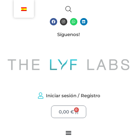
Ir
al
contenido
F
I
W
L
a
n
h
i
c
s
a
n
e
t
t
k
b
Síguenos!
a
s
e
o
g
a
d
o
r
p
i
k
a
p
n
m
Iniciar sesión / Registro
0
Carrito
0,00
€