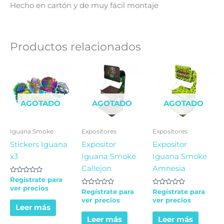
Hecho en cartón y de muy fácil montaje
Productos relacionados
AGOTADO
AGOTADO
AGOTADO
Iguana Smoke
Expositores
Expositores
Stickers Iguana
Expositor
Expositor
x3
Iguana Smoke
Iguana Smoke
Callejon
Amnesia
Valorado
Regístrate para
en
ver precios
0
Valorado
Valorado
Regístrate para
Regístrate para
de
en
en
ver precios
ver precios
5
0
0
Leer más
de
de
5
5
Leer más
Leer más