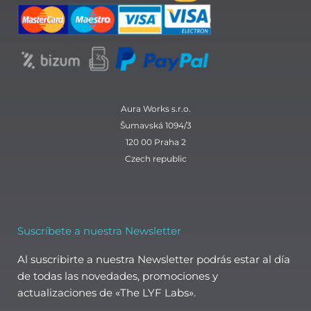
k
a
p
n
m
Aura Works s.r.o.
Šumavská 1094/3
120 00 Praha 2
Czech republic
Suscríbete a nuestra Newsletter
Al suscribirte a nuestra Newsletter podrás estar al día
de todas las novedades, promociones y
actualizaciones de «The LYF Labs».