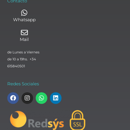
Contacto
Whatsapp
Mail
de Lunes a Viernes
de 10 a 19hs. +34
615840501
Redes Sociales
F
I
W
L
a
n
h
i
c
s
a
n
e
t
t
k
b
a
s
e
o
g
a
d
o
r
p
i