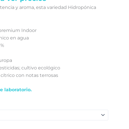
encia y aroma, esta variedad Hidropónica
r premium Indoor
nico en agua
4%
uropa
esticidas; cultivo ecológico
cítrico con notas terrosas
de laboratorio.