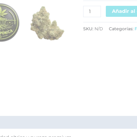
Añadir al 
SKU:
N/D
Categorías:
F
ciones (0)