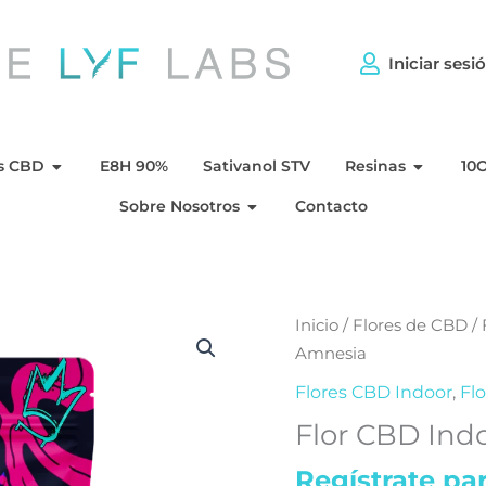
Iniciar sesi
er CBD
Abrir Flores CBD
Abrir Re
s CBD
E8H 90%
Sativanol STV
Resinas
10
Abrir Sobre Nosotros
Sobre Nosotros
Contacto
Flor
Inicio
/
Flores de CBD
/
CBD
Amnesia
Indoor
Flores CBD Indoor
,
Fl
Hidropónica
Flor CBD Ind
Amnesia
cantidad
Regístrate par