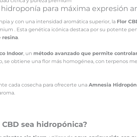
idad cítrica y pureza premium
 hidroponía para máxima expresión a
mpia y con una intensidad aromática superior, la
Flor CB
um . Esta genética icónica destaca por su potente perfil
 resina
.
co Indoor
, un
método avanzado que permite controlar
llo, se obtiene una flor más homogénea, con terpenos m
te cada cosecha para ofrecerte una
Amnesia Hidropón
 aroma.
e CBD sea hidropónica?