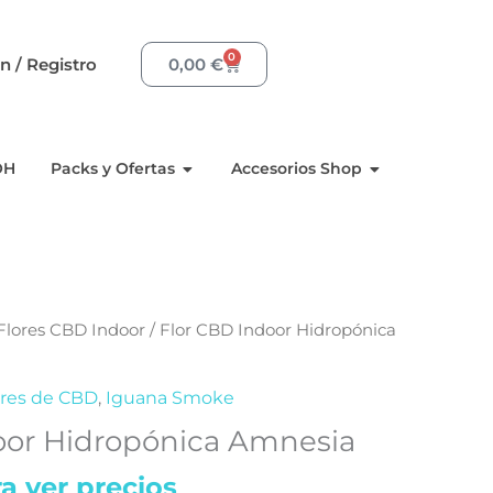
0
Carrito
ón / Registro
0,00
€
sinas
Abrir Packs y Ofertas
Abrir Accesor
OH
Packs y Ofertas
Accesorios Shop
Flores CBD Indoor
/ Flor CBD Indoor Hidropónica
ores de CBD
,
Iguana Smoke
oor Hidropónica Amnesia
a ver precios