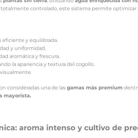
as
plantas sin tierra
, utilizando
agua enriquecida con nu
totalmente controlado, este sistema permite optimizar c
eficiente y equilibrada.
idad y uniformidad.
ad aromática y frescura.
do la apariencia y textura del cogollo.
 visualmente.
on consideradas una de las
gamas más premium
dentr
a mayorista.
ca: aroma intenso y cultivo de pre