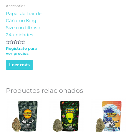
Accesorios
Papel de Liar de
Cáñamo King
Size con filtros x
24 unidades
Valorado
Regístrate para
en
ver precios
0
de
5
Leer más
Productos relacionados