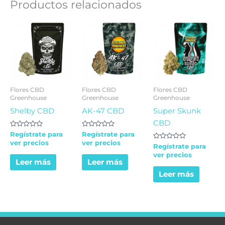
Productos relacionados
Flores CBD
Flores CBD
Flores CBD
Greenhouse
Greenhouse
Greenhouse
Shelby CBD
AK-47 CBD
Super Skunk
CBD
Valorado
Valorado
Regístrate para
Regístrate para
en
en
ver precios
ver precios
0
0
Valorado
Regístrate para
de
de
en
ver precios
5
5
0
Leer más
Leer más
de
5
Leer más