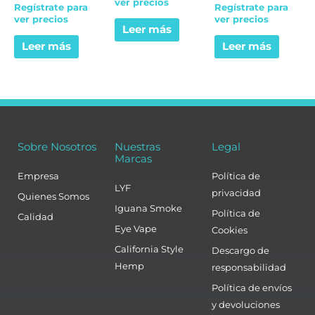
ver precios
Valorado
0
Valorado
Regístrate para
Regístrate para
en
de
en
ver precios
ver precios
0
5
0
Leer más
de
de
5
5
Leer más
Leer más
Sobre Nosotros
Nuestras
Legal
Marcas
Empresa
Política de
LYF
privacidad
Quienes Somos
Iguana Smoke
Política de
Calidad
Eye Vape
Cookies
California Style
Descargo de
Hemp
responsabilidad
Política de envíos
y devoluciones