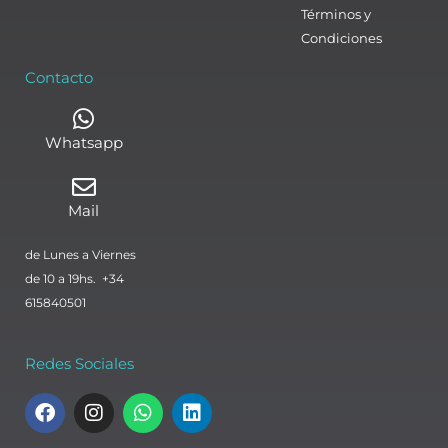
Términos y
Condiciones
Contacto
Whatsapp
Mail
de Lunes a Viernes
de 10 a 19hs. +34
615840501
Redes Sociales
F
I
W
L
a
n
h
i
c
s
a
n