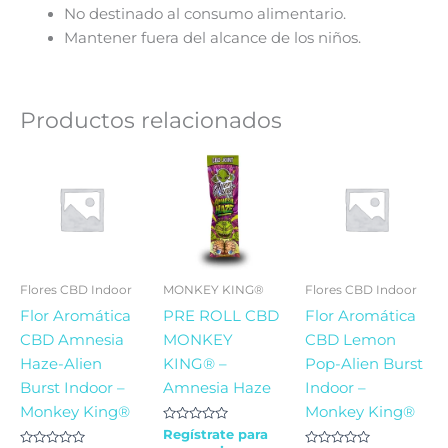
No destinado al consumo alimentario.
Mantener fuera del alcance de los niños.
Productos relacionados
Flores CBD Indoor
MONKEY KING®
Flores CBD Indoor
Flor Aromática
PRE ROLL CBD
Flor Aromática
CBD Amnesia
MONKEY
CBD Lemon
Haze-Alien
KING® –
Pop-Alien Burst
Burst Indoor –
Amnesia Haze
Indoor –
Monkey King®
Monkey King®
Valorado
Regístrate para
en