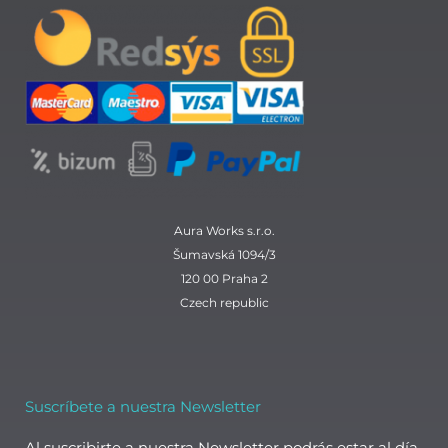
e
t
t
k
b
a
s
e
o
g
a
d
o
r
p
i
k
a
p
n
m
Aura Works s.r.o.
Šumavská 1094/3
120 00 Praha 2
Czech republic
Suscríbete a nuestra Newsletter
Al suscribirte a nuestra Newsletter podrás estar al día