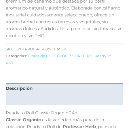
premium de cáñamo que destaca por su perfil
aromático natural y auténtico. Elaborada con cáñamo
industrial cuidadosamente seleccionado, ofrece un
aroma herbal con notas terrosas y vegetales, sin
aromas dulces añadidos. Lista para usar, sin tabaco, sin
nicotina y sin THC.
SKU:
LYFXPROF-READY-CLASSIC
Categorías:
Flores de CBD
,
PROFESSOR HERB
,
Ready To
Roll
Descripción
Valoraciones (0)
Ready to Roll Classic Organic 24g:
Classic Organic
es la variedad más pura de la
colección Ready to Roll de
Professor Herb
, pensada