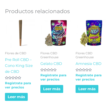
Productos relacionados
Flores de CBD
Flores CBD
Flores CBD
Greenhouse
Greenhouse
Pre Roll CBD –
Gelato CBD
Amnesia CBD
Cono King Size
de CBD
Valorado
Valorado
Regístrate para
Regístrate para
en
en
ver precios
ver precios
0
0
Valorado
Regístrate para
de
de
en
5
5
ver precios
0
Leer más
Leer más
de
5
Leer más