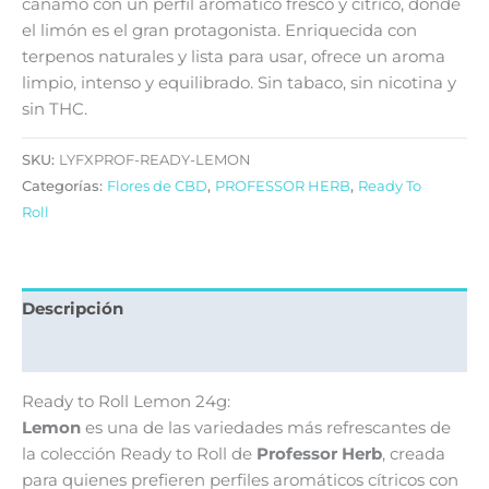
cáñamo con un perfil aromático fresco y cítrico, donde
el limón es el gran protagonista. Enriquecida con
terpenos naturales y lista para usar, ofrece un aroma
limpio, intenso y equilibrado. Sin tabaco, sin nicotina y
sin THC.
SKU:
LYFXPROF-READY-LEMON
Categorías:
Flores de CBD
,
PROFESSOR HERB
,
Ready To
Roll
Descripción
Valoraciones (0)
Ready to Roll Lemon 24g:
Lemon
es una de las variedades más refrescantes de
la colección Ready to Roll de
Professor Herb
, creada
para quienes prefieren perfiles aromáticos cítricos con