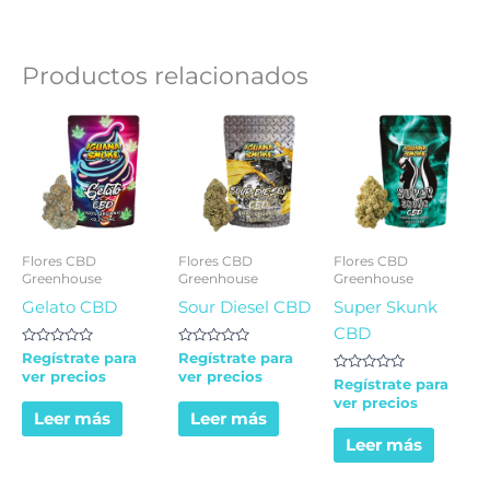
Productos relacionados
Flores CBD
Flores CBD
Flores CBD
Greenhouse
Greenhouse
Greenhouse
Gelato CBD
Sour Diesel CBD
Super Skunk
CBD
Valorado
Valorado
Regístrate para
Regístrate para
en
en
ver precios
ver precios
0
0
Valorado
Regístrate para
de
de
en
ver precios
5
5
0
Leer más
Leer más
de
5
Leer más