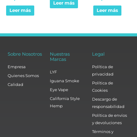
Leer más
de
de
5
5
Leer más
Leer más
Sobre Nosotros
Nuestras
Legal
Marcas
Empresa
Política de
LYF
privacidad
Quienes Somos
Iguana Smoke
Política de
Calidad
Eye Vape
Cookies
California Style
Descargo de
Hemp
responsabilidad
Política de envíos
y devoluciones
Términos y