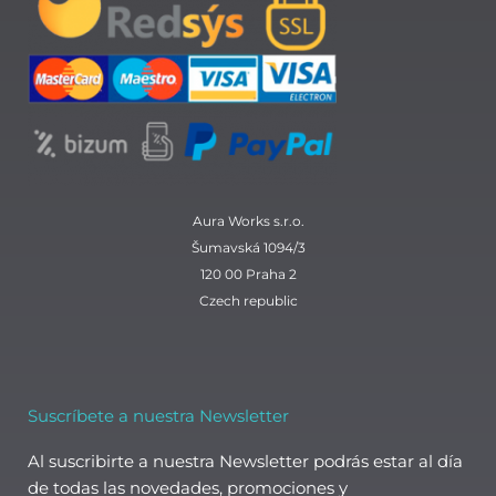
b
a
s
e
o
g
a
d
o
r
p
i
k
a
p
n
m
Aura Works s.r.o.
Šumavská 1094/3
120 00 Praha 2
Czech republic
Suscríbete a nuestra Newsletter
Al suscribirte a nuestra Newsletter podrás estar al día
de todas las novedades, promociones y