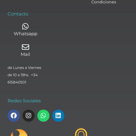
Condiciones
Contacto
Whatsapp
Mail
de Lunes a Viernes
de 10 a 19hs. +34
615840501
Redes Sociales
F
I
W
L
a
n
h
i
c
s
a
n
e
t
t
k