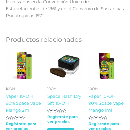
fiscalizadas en la Convención Única de
Estupefacientes de 1961 y en el Convenio de Sustancias
Psicotrópicas 1971.
Productos relacionados
10OH
10OH
10OH
Vaper 10-OH
Space Hash Dry
Vaper 10-OH
90% Space Vape
Sift 10-OH
90% Space Vape
Mango 2ml
Mango 1ml
Valorado
Regístrate para
en
ver precios
Valorado
0
Valorado
Regístrate para
Regístrate para
en
de
en
ver precios
ver precios
0
5
0