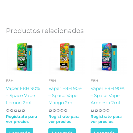
Productos relacionados
E8H
E8H
E8H
Vaper E8H 90%
Vaper E8H 90%
Vaper E8H 90%
– Space Vape
– Space Vape
– Space Vape
Lemon 2ml
Mango 2ml
Amnesia 2ml
Valorado
Valorado
Valorado
Regístrate para
Regístrate para
Regístrate para
en
en
en
ver precios
ver precios
ver precios
0
0
0
de
de
de
5
5
5