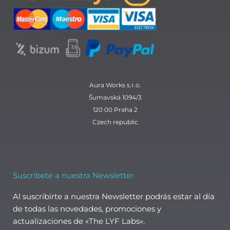
o
r
p
i
k
a
p
n
m
Aura Works s.r.o.
Šumavská 1094/3
120 00 Praha 2
Czech republic
Suscríbete a nuestra Newsletter
Al suscribirte a nuestra Newsletter podrás estar al día
de todas las novedades, promociones y
actualizaciones de «The LYF Labs».