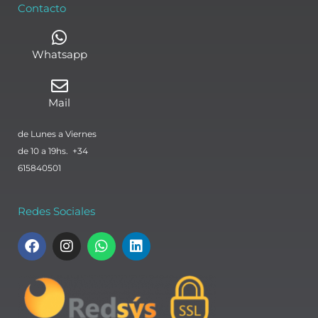
Contacto
Whatsapp
Mail
de Lunes a Viernes
de 10 a 19hs. +34
615840501
Redes Sociales
F
I
W
L
a
n
h
i
c
s
a
n
e
t
t
k
b
a
s
e
o
g
a
d