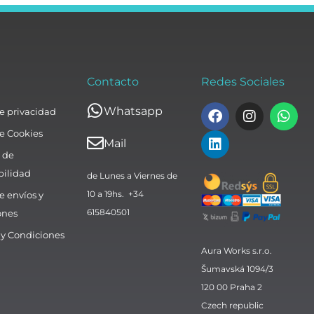
Contacto
Redes Sociales
F
L
I
W
Whatsapp
de privacidad
a
i
n
h
de Cookies
c
n
s
a
Mail
e
k
t
t
 de
b
e
a
s
bilidad
de Lunes a Viernes de
o
d
g
a
o
i
r
p
10 a 19hs. +34
de envíos y
k
n
a
p
615840501
ones
m
 y Condiciones
Aura Works s.r.o.
Šumavská 1094/3
120 00 Praha 2
Czech republic