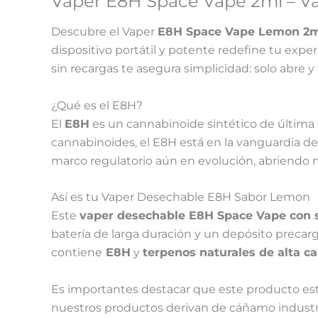
Vaper E8H Space Vape 2ml – V
Descubre el Vaper
E8H Space Vape Lemon 2m
dispositivo portátil y potente redefine tu expe
sin recargas te asegura simplicidad: solo abre y
¿Qué es el E8H?
El
E8H
es un cannabinoide sintético de última 
cannabinoides, el E8H está en la vanguardia de 
marco regulatorio aún en evolución, abriendo 
Así es tu Vaper Desechable E8H Sabor Lemon
Este
vaper desechable E8H Space Vape con 
batería de larga duración y un depósito precar
contiene
E8H
y
terpenos naturales de alta ca
Es importantes destacar que este producto es
nuestros productos derivan de cáñamo industr