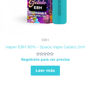
E8H
Vaper E8H 90% – Space Vape Gelato 2ml
Valorado
Regístrate para ver precios
en
0
de
Leer más
5