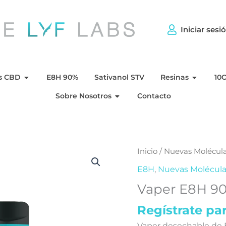
Iniciar sesi
per CBD
Aperto Flores CBD
Aperto 
s CBD
E8H 90%
Sativanol STV
Resinas
10
Aperto Sobre Nosotros
Sobre Nosotros
Contacto
Inicio
/
Nuevas Molécul
E8H
,
Nuevas Molécula
Vaper E8H 9
Regístrate par
Vaper desechable de 