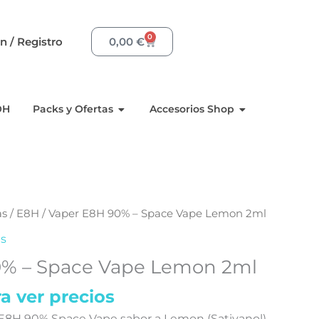
0
Carrito
ón / Registro
0,00
€
Resinas
Aperto Packs y Ofertas
Aperto Acceso
OH
Packs y Ofertas
Accesorios Shop
as
/
E8H
/ Vaper E8H 90% – Space Vape Lemon 2ml
s
0% – Space Vape Lemon 2ml
a ver precios
E8H 90% Space Vape sabor a Lemon (Sativanol)