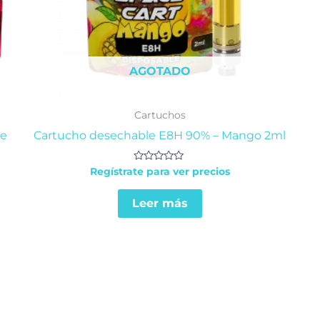
AGOTADO
Cartuchos
pe
Cartucho desechable E8H 90% – Mango 2ml
Valorado
Regístrate para ver precios
en
0
de
Leer más
5