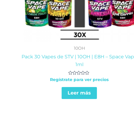
10OH
Pack 30 Vapes de STV | 10OH | E8H – Space Va
1ml
Valorado
Regístrate para ver precios
en
0
de
Leer más
5