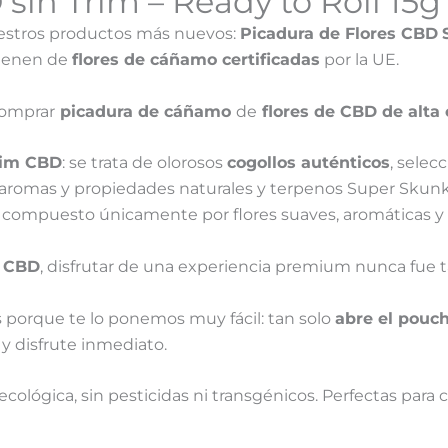
 sin Trim – Ready to Roll 15
estros productos más nuevos:
Picadura de Flores CBD
vienen de
flores de cáñamo certificadas
por la UE.
comprar
picadura de cáñamo
de
flores de CBD de alta 
rim CBD
: se trata de olorosos
cogollos auténticos
, selec
romas y propiedades naturales y terpenos Super Skunk.
, compuesto únicamente por flores suaves, aromáticas y li
m CBD
, disfrutar de una experiencia premium nunca fue ta
os porque te lo ponemos muy fácil: tan solo
abre el pouc
y disfrute inmediato.
ecológica, sin pesticidas ni transgénicos. Perfectas pa