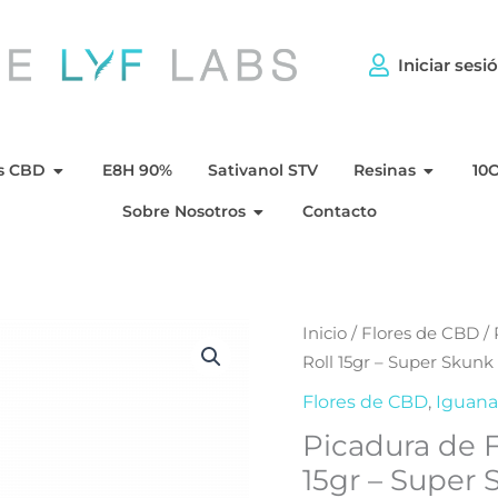
Iniciar sesi
r CBD
Abra Flores CBD
Abra Re
s CBD
E8H 90%
Sativanol STV
Resinas
10
Abra Sobre Nosotros
Sobre Nosotros
Contacto
Inicio
/
Flores de CBD
/
Roll 15gr – Super Skunk
Flores de CBD
,
Iguan
Picadura de F
15gr – Super