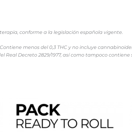
rapia, conforme a la legislación española vigente.
o. Contiene menos del 0,3 THC y no incluye cannabinoid
el Real Decreto 2829/1977, así como tampoco contiene 