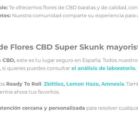
le:
T
e ofrecemos flores de CBD baratas y de calidad, co
ntes:
Nuestra comunidad comparte su experiencia para ay
de Flores CBD Super Skunk mayoris
s CBD
,
este es tu lugar seguro en España. Todos nuestro
 si quieres puedes consultar
el análisis de laboratorio.
los
Ready To Roll
:
Zkittlez
,
Lemon Haze
,
Amnesia
. Tam
ntra ahora tus favoritos.
atención cercana y personalizada
para resolver cualqu