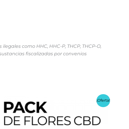
es ilegales como HHC, HHC-P, THCP, THCP-O,
sustancias fiscalizadas por convenios
¡Oferta!