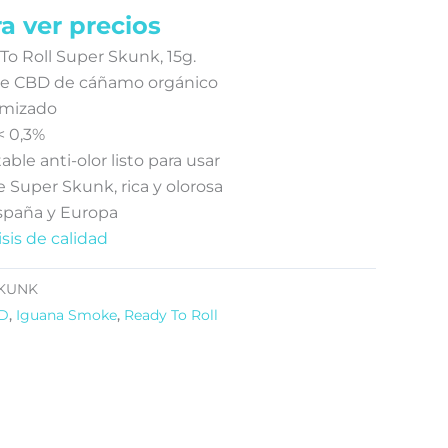
a ver precios
o Roll Super Skunk, 15g.
 de CBD de cáñamo orgánico
amizado
< 0,3%
ble anti-olor listo para usar
 Super Skunk, rica y olorosa
spaña y Europa
isis de calidad
SKUNK
BD
,
Iguana Smoke
,
Ready To Roll