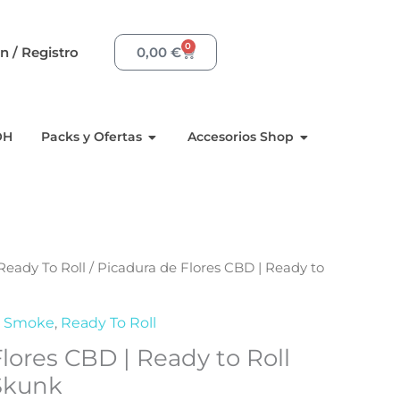
0
Carrito
ón / Registro
0,00
€
sinas
Abra Packs y Ofertas
Abra Accesori
OH
Packs y Ofertas
Accesorios Shop
Ready To Roll
/ Picadura de Flores CBD | Ready to
a Smoke
,
Ready To Roll
lores CBD | Ready to Roll
 Skunk