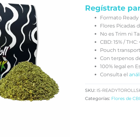
Regístrate par
Formato Ready T
Flores Picadas
No es Trim ni T
CBD: 15% / THC: 
Pouch transporta
Con terpenos de
100% legal en E
Consulta el
anál
SKU:
IS-READYTOROLL
Categorías:
Flores de C